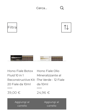
Filtra
Hono Fiale Botox
Hono Fiale Olio
Fluid 10 in 1
Mineralizzante al
Reconstructive Kit -
The Verde - 12 Fiale
20 Fiale da 10ml
da 10ml
Prezzo
Prezzo
39,00 €
24,96 €
Aggiungi al
Aggiungi al
carrello
carrello