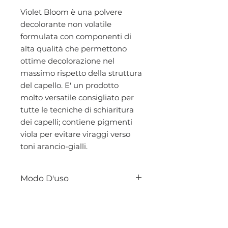
Violet Bloom è una polvere
decolorante non volatile
formulata con componenti di
alta qualità che permettono
ottime decolorazione nel
massimo rispetto della struttura
del capello. E' un prodotto
molto versatile consigliato per
tutte le tecniche di schiaritura
dei capelli; contiene pigmenti
viola per evitare viraggi verso
toni arancio-gialli.
Modo D'uso
Rapporto di miscelazione 1:2 con
ossigeno in crema.
Mescolare in una ciotola non