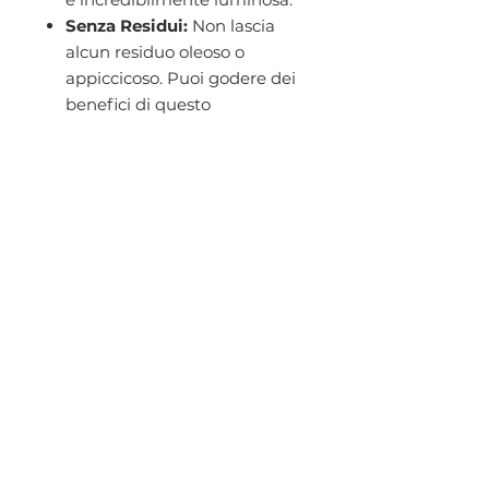
Senza Residui:
Non lascia
alcun residuo oleoso o
appiccicoso. Puoi godere dei
benefici di questo
straordinario olio senza
preoccuparti di
compromettere l'aspetto dei
tuoi capelli.
PRODOTTI
CORRELATI
NEW
NEW