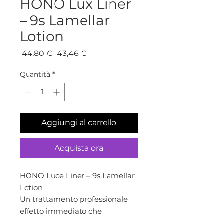
HONO Lux Liner
– 9s Lamellar
Lotion
Prezzo
Prezzo
 44,80 € 
43,46 €
regolare
scontato
Quantità
*
Aggiungi al carrello
Acquista ora
HONO Luce Liner – 9s Lamellar
Lotion
Un trattamento professionale
effetto immediato che