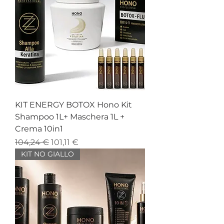
KIT ENERGY BOTOX Hono Kit
Shampoo 1L+ Maschera 1L +
Crema 10in1
Prezzo regolare
Prezzo scontato
104,24 €
101,11 €
KIT NO GIALLO