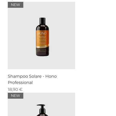
NEW
Shampoo Solare - Hono
Professional
Prezzo
18,90 €
NEW