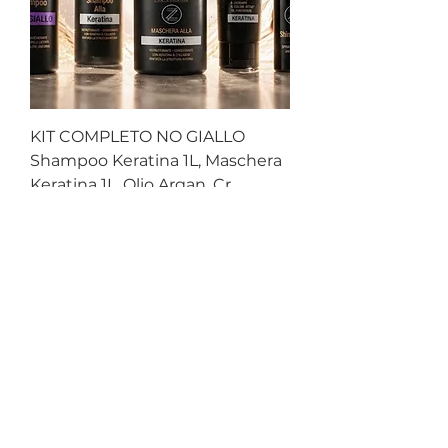
KIT COMPLETO NO GIALLO
Shampoo Keratina 1L, Maschera
Keratina 1L, Olio Argan, Cr
Prezzo regolare
Prezzo scontato
103,32 €
100,22 €
IL PIÙ VENDUTO